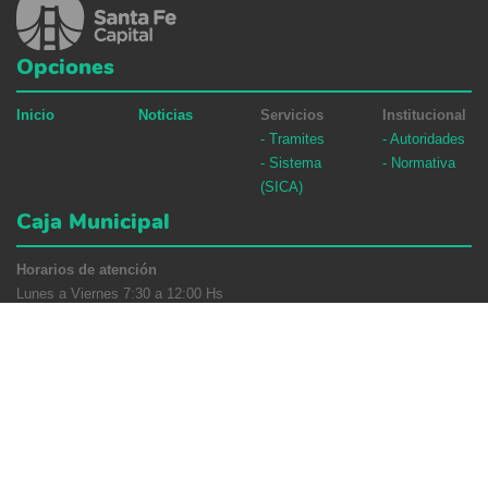
Opciones
Inicio
Noticias
Servicios
Institucional
- Tramites
- Autoridades
- Sistema
- Normativa
(SICA)
Caja Municipal
Horarios de atención
Lunes a Viernes 7:30 a 12:00 Hs
San Jerónimo 2985 (3000) Santa Fe
Líneas rotativas
0342 4534000 / 4536133 / 4524663
Desarrolló:
Grupo Guadalupe S.R.L.